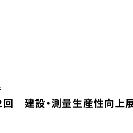
本社採用情報
グループ企業リ
求人サイト 貯まるワーク
-LIFE
NEWS
サステナビリティ
株主・投資家の皆様へ
ＵＴエイム株式会社
ＵＴエージェント株式会社
ＵＴスリーエム株式会社
ＵＴ東芝株式会社
ＦＪＵＴプラス株式会社
想い
UTグループの歩み
ＵＴハイテス株式会社
ＵＴハートフル株式会社
ューション一覧
事例紹介
ス
外部出向支援サービス
第２回 建設・測量生産性向上
転籍型請負
正社員登用型派遣
業務委託先廃業対策