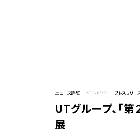
お仕事をお探しの方へ
企業のご担当者様へ
U
お仕事をお探しの方へTOP
はたらく人への
企業のご担当者様へTOP
サービス・ソリ
ニュース詳細
プレスリリー
2019/05/19
人材派遣
UTグループ、「
製造請負
BPO
展
人材紹介
構造改革支援