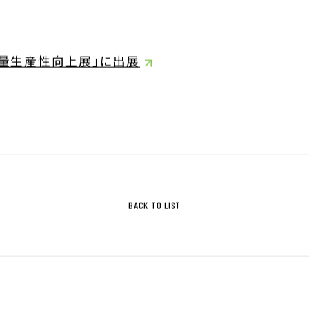
ジ
サステナビリティ基本方針
測量生産性向上展」に出展
ィ指標
IRライブラリ
拶
決算関連資料
株主通信
株主総会関連資料
について
その他IR資料
BACK TO LIST
適時開示情報
ガバナンス基本方針
IRカレンダー