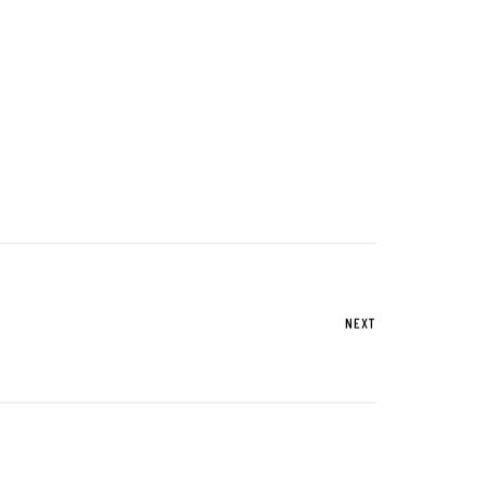
UTグループが取り組む重点課題
株式情報
株式基本情報
配当金・自己株式の取得
アナリストカバレッジ
株式関係手続き
NEXT
免責事項