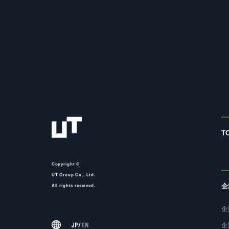
T
Copyright ©
UT Group Co., Ltd.
企
All rights reserved.
企
JP
/
EN
企