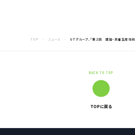
電子公告
企業情報TOP
企業理念
TOP
ニュース
UTグループ、「第２回 建設・測量生産性
トップメッセージ
会社概要
グループ企業一覧
本社採用情報
BACK TO TOP
TOPに戻る