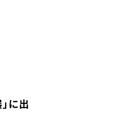
お問い合わせ
ンク
企業情報
お問い合わせ・ご相談
人材派遣・請負に関して
- WEB お問い合わせ
- 資料請求
中途採用に関して
キャリア形成支援
新卒採用に関して
テクノロジー能力開発センター
投資家情報に関して
PR・ホームページに関して
サービスに関するお問い合わせ
展」に出