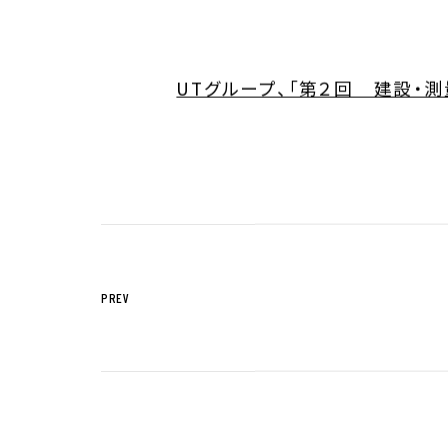
サステナビリティTOP
トップメッセー
UTグループ、「第２回 建設・
ステークホルダー・エンゲージメント
サステナビリテ
株主・投資家の皆様へ
経営方針
個人投資家の皆様へ
代表からのご挨
中期経営計画
事業等のリスク
対処すべき課題
PREV
IRポリシー
コーポレート・
株主還元方針
業績・財務情報
IRニュース