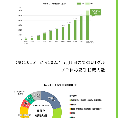
企業理念
長期経営ビジョン
ブランドマーク
トップメッセージ
会社概要
沿革
資料ダウンロード
（※）2015年から2025年7月1日までのUTグル
グループ企業一覧
ープ全体の累計転籍人数
本社採用情報
サイトのご利用にあたって
顧客情報の取扱いについて
個人情報保護方針
個人情報の共同利用に関して
ソーシャルメディアポリシー