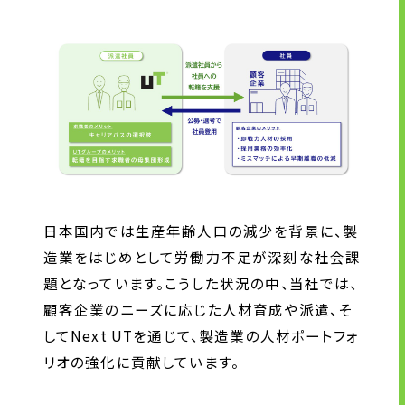
ニュース
サステナビリティ
サステナビリティTOP
トップメッセージ
サステナビリティ基本方針
日本国内では生産年齢人口の減少を背景に、製
UTグループが取り組む重点課題
造業をはじめとして労働力不足が深刻な社会課
ステークホルダー・エンゲージメント
題となっています。こうした状況の中、当社では、
サステナビリティ指標
顧客企業のニーズに応じた人材育成や派遣、そ
してNext UTを通じて、製造業の人材ポートフォ
リオの強化に貢献しています。
株主・投資家の皆様へ