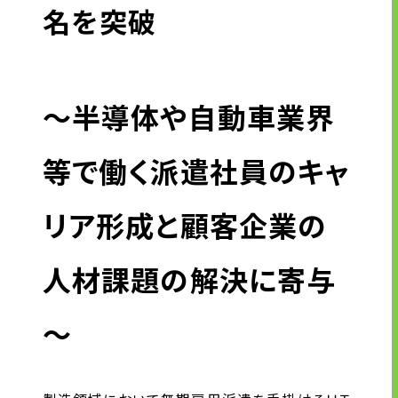
キャリア形成支援
名を突破
求人サイト 貯まるワークはこちらか
ら
～半導体や自動車業界
等で働く派遣社員のキャ
リア形成と顧客企業の
企業のご担当者様へ
人材課題の解決に寄与
企業のご担当者様へTOP
サービス・ソリューション一覧
～
事例紹介
サービスに関するお問い合わせ