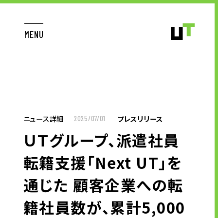
MENU
JP
EN
TOP
ニュース詳細
プレスリリース
2025/07/01
ＵＴグループ、派遣社員
お仕事をお探しの方へ
転籍支援「Next UT」を
お仕事をお探しの方へTOP
通じた 顧客企業への転
はたらく人への想い
籍社員数が、累計5,000
UTグループの歩み