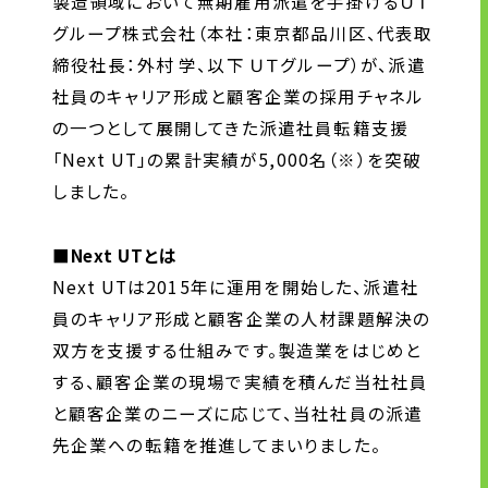
製造領域において無期雇用派遣を手掛けるＵＴ
グループ株式会社（本社：東京都品川区、代表取
お問い合わせ
締役社長：外村 学、以下 ＵＴグループ）が、派遣
社員のキャリア形成と顧客企業の採用チャネル
お問い合わせ・ご相談
の一つとして展開してきた派遣社員転籍支援
人材派遣・請負に関して
「Next UT」の累計実績が5,000名（※）を突破
WEB お問い合わせ
しました。
資料請求
■Next UTとは
中途採用に関して
Next UTは2015年に運用を開始した、派遣社
新卒採用に関して
員のキャリア形成と顧客企業の人材課題解決の
投資家情報に関して
双方を支援する仕組みです。製造業をはじめと
PR・ホームページに関して
する、顧客企業の現場で実績を積んだ当社社員
と顧客企業のニーズに応じて、当社社員の派遣
先企業への転籍を推進してまいりました。
U-LIFE