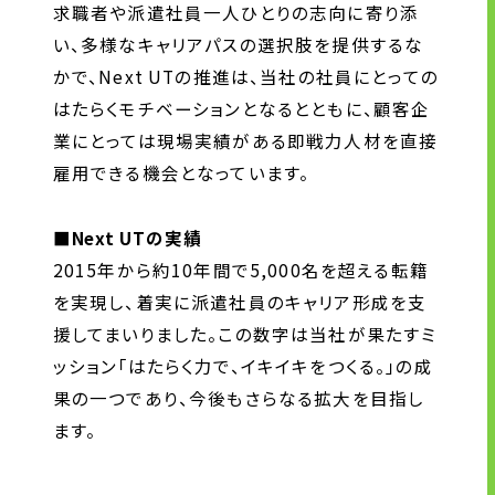
求職者や派遣社員一人ひとりの志向に寄り添
株主・投資家の皆様へ
い、多様なキャリアパスの選択肢を提供するな
経営方針
かで、Next UTの推進は、当社の社員にとっての
IRライブラリ
はたらくモチベーションとなるとともに、顧客企
株式情報
業にとっては現場実績がある即戦力人材を直接
雇用できる機会となっています。
業績・財務情報
IRニュース
■Next UTの実績
IRカレンダー
2015年から約10年間で5,000名を超える転籍
免責事項
を実現し、着実に派遣社員のキャリア形成を支
電子公告
援してまいりました。この数字は当社が果たすミ
ッション「はたらく力で、イキイキをつくる。」の成
果の一つであり、今後もさらなる拡大を目指し
企業情報
ます。
企業情報TOP