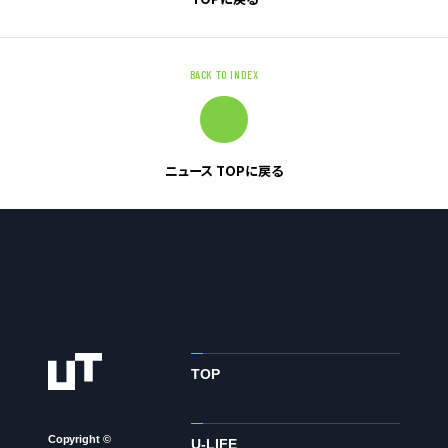
お問い合わせ
BACK TO INDEX
お問い合わせ・ご相談
人材派遣・請負に関して
WEB お問い合わせ
ニュース TOPに戻る
資料請求
中途採用に関して
新卒採用に関して
投資家情報に関して
PR・ホームページに関して
TOP
U-LIFE
Copyright ©
U-LIFE