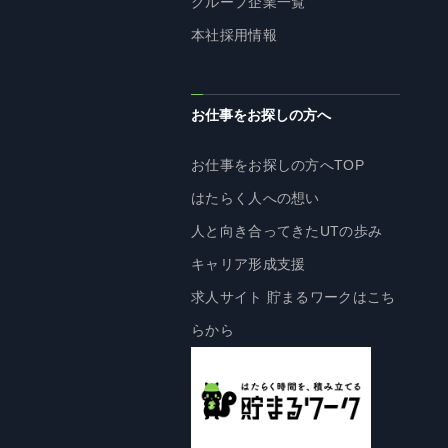
グループ企業一覧
株主・投資家の皆様へ
本社採用情報
経営方針
IRライブラリ
お仕事をお探しの方へ
株式情報
業績・財務情報
お仕事をお探しの方へTOP
IRニュース
はたらく人への想い
IRカレンダー
人と向き合ってきたUTの歩み
免責事項
キャリア形成支援
電子公告
求人サイト 貯まるワークはこち
らから
企業情報
企業情報TOP