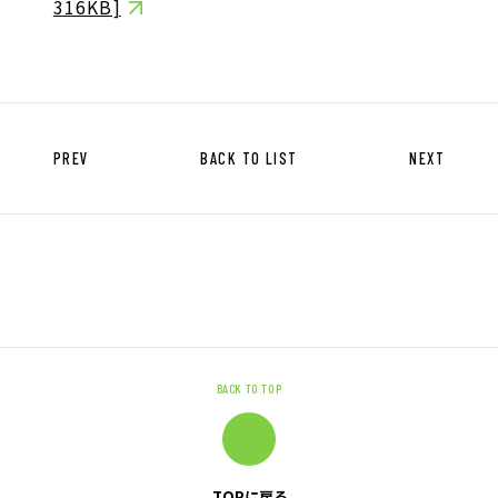
316KB]
キャリア形成支援
求人サイト 貯まるワークはこちらか
ら
PREV
BACK TO LIST
NEXT
企業のご担当者様へ
企業のご担当者様へTOP
サービス・ソリューション一覧
BACK TO TOP
事例紹介
サービスに関するお問い合わせ
TOPに戻る