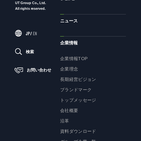
UT Group Co., Ltd.
All rights reserved.
ニュース
ニュース
JP
/
EN
サステナビリティ
企業情報
検索
サステナビリティTOP
企業情報TOP
トップメッセージ
企業理念
お問い合わせ
サステナビリティ基本方針
長期経営ビジョン
UTグループが取り組む重点課題
ブランドマーク
ステークホルダー・エンゲージメント
トップメッセージ
サステナビリティ指標
会社概要
沿革
株主・投資家の皆様へ
資料ダウンロード