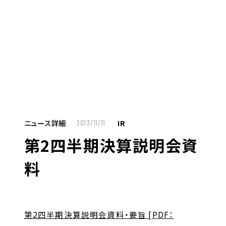
MENU
JP
EN
TOP
ニュース詳細
IR
2013/11/11
第2四半期決算説明会資
お仕事をお探しの方へ
料
お仕事をお探しの方へTOP
はたらく人への想い
UTグループの歩み
第2四半期決算説明会資料・要旨 [PDF：