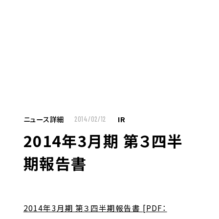
MENU
JP
EN
TOP
ニュース詳細
IR
2014/02/12
2014年3月期 第３四半
お仕事をお探しの方へ
期報告書
お仕事をお探しの方へTOP
はたらく人への想い
UTグループの歩み
2014年3月期 第３四半期報告書 [PDF：