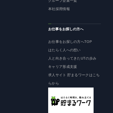
グループ企業一覧
株主・投資家の皆様へ
本社採用情報
経営方針
IRライブラリ
お仕事をお探しの方へ
株式情報
業績・財務情報
お仕事をお探しの方へTOP
IRニュース
はたらく人への想い
IRカレンダー
人と向き合ってきたUTの歩み
免責事項
キャリア形成支援
電子公告
求人サイト 貯まるワークはこち
らから
企業情報
企業情報TOP