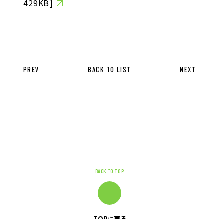
429KB]
キャリア形成支援
求人サイト 貯まるワークはこちらか
ら
PREV
BACK TO LIST
NEXT
企業のご担当者様へ
企業のご担当者様へTOP
サービス・ソリューション一覧
BACK TO TOP
事例紹介
サービスに関するお問い合わせ
TOPに戻る