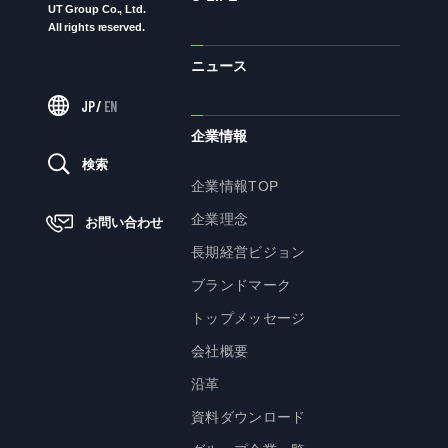
UT Group Co., Ltd.
All rights reserved.
ニュース
ニュース
JP
/
EN
サステナビリティ
企業情報
検索
サステナビリティTOP
企業情報TOP
トップメッセージ
企業理念
お問い合わせ
サステナビリティ基本方針
長期経営ビジョン
UTグループが取り組む重点課題
ブランドマーク
ステークホルダー・エンゲージメント
トップメッセージ
サステナビリティ指標
会社概要
沿革
株主・投資家の皆様へ
資料ダウンロード