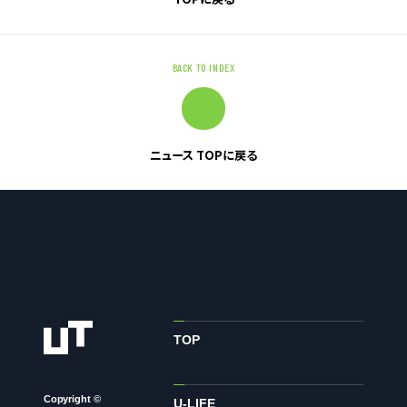
お問い合わせ
BACK TO INDEX
お問い合わせ・ご相談
人材派遣・請負に関して
WEB お問い合わせ
ニュース TOPに戻る
資料請求
中途採用に関して
新卒採用に関して
投資家情報に関して
PR・ホームページに関して
TOP
U-LIFE
Copyright ©
U-LIFE