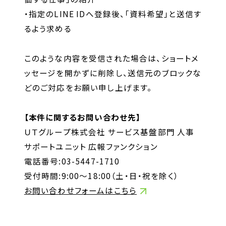
・指定の
LINE ID
へ登録後、「資料希望」と送信す
お問い合わせ
るよう求める
お問い合わせ・ご相談
このような内容を受信された場合は、ショートメ
人材派遣・請負に関して
ッセージを開かずに削除し、送信元のブロックな
WEB お問い合わせ
どのご対応をお願い申し上げます。
資料請求
【本件に関するお問い合わせ先】
中途採用に関して
ＵＴグループ株式会社 サービス基盤部門 人事
新卒採用に関して
サポートユニット 広報ファンクション
投資家情報に関して
電話番号:03-5447-1710
PR・ホームページに関して
受付時間:9:00～18:00（土・日・祝を除く）
お問い合わせフォームはこちら
U-LIFE