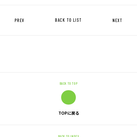
ニュース
PREV
BACK TO LIST
NEXT
サステナビリティ
サステナビリティTOP
トップメッセージ
サステナビリティ基本方針
UTグループが取り組む重点課題
BACK TO TOP
ステークホルダー・エンゲージメント
サステナビリティ指標
TOPに戻る
株主・投資家の皆様へ
BACK TO INDEX