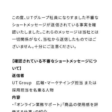
キャリア形成支援
求人サイト 貯まるワークはこちらか
この度、ＵＴグループ社員になりすました不審な
ら
ショートメッセージが送信されている事実を確
認いたしました。これらのメッセージは当社とは
一切関係がなく、当社から送信したものではご
ざいません。十分にご注意ください。
【確認されている不審なショートメッセージにつ
企業のご担当者様へ
いて】
送信者
企業のご担当者様へTOP
UT Group
広報・マーケテイング担当 または
サービス・ソリューション一覧
採用担当を名乗る人物
事例紹介
内容
・「オンライン業務サポート」「商品の使用感を評
サービスに関するお問い合わせ
価する仕事」の紹介