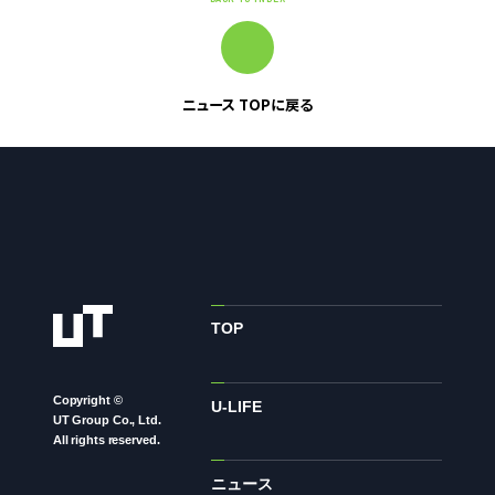
株主・投資家の皆様へ
経営方針
IRライブラリ
ニュース TOPに戻る
株式情報
業績・財務情報
IRニュース
IRカレンダー
免責事項
電子公告
TOP
Copyright ©
企業情報
U-LIFE
UT Group Co., Ltd.
All rights reserved.
企業情報TOP
ニュース