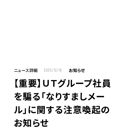
MENU
JP
EN
TOP
ニュース詳細
お知らせ
2025/12/19
【重要】ＵＴグループ社員
お仕事をお探しの方へ
を騙る「なりすましメー
お仕事をお探しの方へTOP
ル」に関する注意喚起の
はたらく人への想い
お知らせ
UTグループの歩み