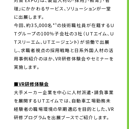
対策 EXPO」は、製造人材の「採用」「教育」「管
理」にかかわるサービス、ソリューションが一堂
ニュース
に出展します。
今回、約35,000名*¹の技術職社員が在籍するＵ
Ｔグループの100％子会社の３社（ＵＴエイム、Ｕ
サステナビリティ
Ｔスリーエム、ＵＴエージェント）が協働で出展
サステナビリティTOP
し、求職者視点の採用戦略と日系外国人材の活
用事例紹介のほか、VR研修体験会やセミナーを
トップメッセージ
実施します。
サステナビリティ基本方針
UTグループが取り組む重点課題
■VR研修体験会
ステークホルダー・エンゲージメント
大手メーカー企業を中心に人材派遣・請負事業
サステナビリティ指標
を展開するＵＴエイムでは、自動車工場勤務未
経験者の職場環境の早期適応を目的とした、VR
研修プログラムを出展ブースでご紹介します。
株主・投資家の皆様へ