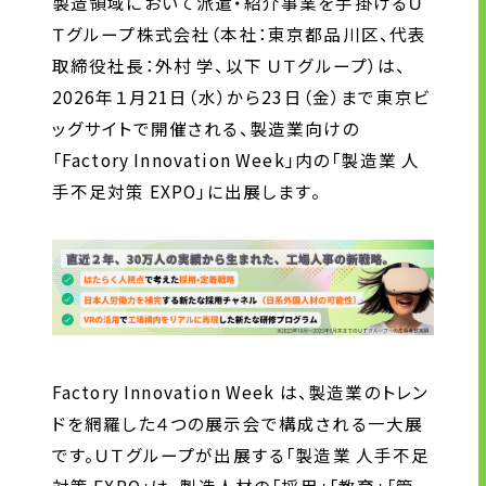
製造領域において派遣・紹介事業を手掛けるＵ
Ｔグループ株式会社（本社：東京都品川区、代表
お問い合わせ
取締役社長：外村 学、以下 ＵＴグループ）は、
2026年１月21日（水）から23日（金）まで東京ビ
お問い合わせ・ご相談
ッグサイトで開催される、製造業向けの
人材派遣・請負に関して
「Factory Innovation Week」内の「製造業 人
WEB お問い合わせ
手不足対策 EXPO」に出展します。
資料請求
中途採用に関して
新卒採用に関して
投資家情報に関して
PR・ホームページに関して
Factory Innovation Week は、製造業のトレン
ドを網羅した４つの展示会で構成される一大展
U-LIFE
です。ＵＴグループが出展する「製造業 人手不足