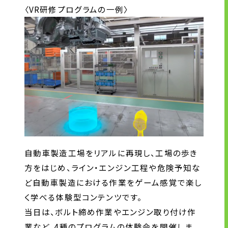
〈VR研修プログラムの一例〉
株主・投資家の皆様へ
経営方針
IRライブラリ
株式情報
業績・財務情報
IRニュース
IRカレンダー
免責事項
電子公告
自動車製造工場をリアルに再現し、工場の歩き
方をはじめ、ライン・エンジン工程や危険予知な
ど自動車製造における作業をゲーム感覚で楽し
企業情報
く学べる体験型コンテンツです。
当日は、ボルト締め作業やエンジン取り付け作
企業情報TOP
業など、4種のプログラムの体験会を開催しま