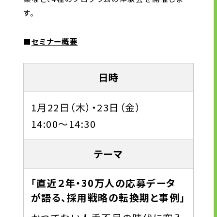
企業理念
す。
長期経営ビジョン
ブランドマーク
■
セミナー概要
トップメッセージ
会社概要
日時
沿革
資料ダウンロード
1月22日（木）・23日（金）
グループ企業一覧
14:00～14:30
本社採用情報
サイトのご利用にあたって
テーマ
顧客情報の取扱いについて
個人情報保護方針
「直近２年・30万人の応募データ
個人情報の共同利用に関して
が語る、採用戦略の転換期と事例」
ソーシャルメディアポリシー