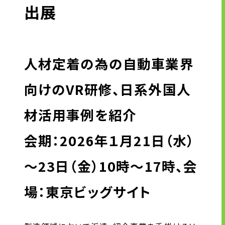
キャリア形成支援
出展
求人サイト 貯まるワークはこちらか
ら
人材定着の為の自動車業界
向けのVR研修、日系外国人
材活用事例を紹介
企業のご担当者様へ
会期：2026年１月21日（水）
企業のご担当者様へTOP
～23日（金）10時～17時、会
サービス・ソリューション一覧
場：東京ビッグサイト
事例紹介
サービスに関するお問い合わせ