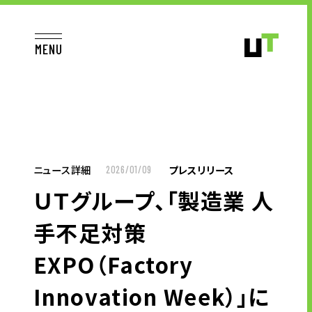
MENU
JP
EN
TOP
ニュース詳細
プレスリリース
2026/01/09
ＵＴグループ、「製造業 人
お仕事をお探しの方へ
手不足対策
お仕事をお探しの方へTOP
EXPO（Factory
はたらく人への想い
Innovation Week）」に
UTグループの歩み