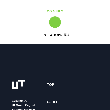
BACK TO INDEX
お問い合わせ
お問い合わせ・ご相談
人材派遣・請負に関して
ニュース TOPに戻る
WEB お問い合わせ
資料請求
中途採用に関して
新卒採用に関して
投資家情報に関して
PR・ホームページに関して
TOP
Copyright ©
U-LIFE
U-LIFE
UT Group Co., Ltd.
All rights reserved.