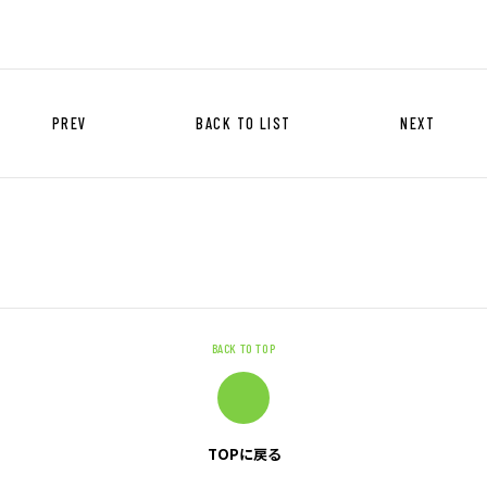
キャリア形成支援
求人サイト 貯まるワークはこちらか
ら
PREV
BACK TO LIST
NEXT
企業のご担当者様へ
企業のご担当者様へTOP
BACK TO TOP
サービス・ソリューション一覧
事例紹介
サービスに関するお問い合わせ
TOPに戻る