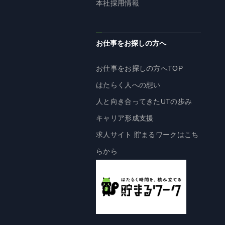
本社採用情報
株主・投資家の皆様へ
経営方針
お仕事をお探しの方へ
IRライブラリ
株式情報
お仕事をお探しの方へTOP
業績・財務情報
はたらく人への想い
IRニュース
人と向き合ってきたUTの歩み
IRカレンダー
キャリア形成支援
免責事項
求人サイト 貯まるワークはこち
電子公告
らから
企業情報
企業情報TOP