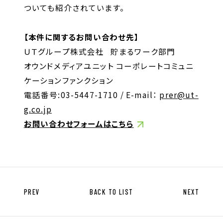
ついても紹介されています。
お問い合わせ
【本件に関するお問い合わせ先】
ＵＴグループ株式会社 貯まるワーク部門
お問い合わせ・ご相談
オウンドメディアユニット コーポレートコミュニ
人材派遣・請負に関して
ケーションファンクション
WEB お問い合わせ
電話番号:03-5447-1710 / E-mail：
prer@ut-
資料請求
g.co.jp
中途採用に関して
お問い合わせフォームはこちら
新卒採用に関して
投資家情報に関して
PR・ホームページに関して
PREV
BACK TO LIST
NEXT
U-LIFE