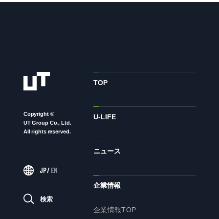
株主・投資家の皆様へ
経営方針
IRライブラリ
株式情報
業績・財務情報
TOP
IRニュース
IRカレンダー
Copyright ©
U-LIFE
UT Group Co., Ltd.
免責事項
All rights reserved.
電子公告
ニュース
JP
/
EN
企業情報
企業情報
検索
企業情報TOP
企業情報TOP