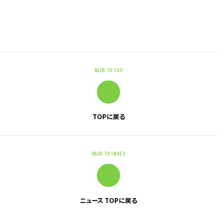
ニュース
サステナビリティ
BACK TO TOP
サステナビリティTOP
トップメッセージ
サステナビリティ基本方針
TOPに戻る
UTグループが取り組む重点課題
ステークホルダー・エンゲージメント
BACK TO INDEX
サステナビリティ指標
ニュース TOPに戻る
株主・投資家の皆様へ