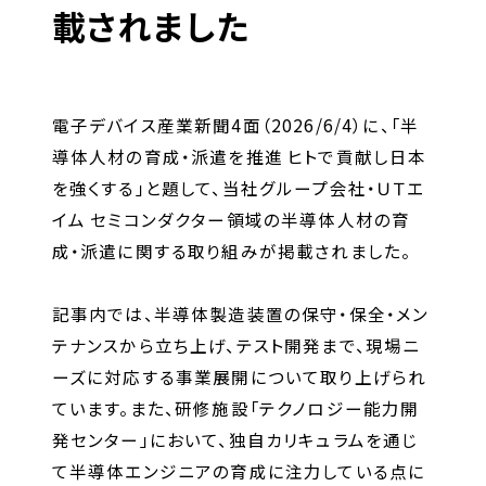
キャリア形成支援
載されました
求人サイト 貯まるワークはこちらか
ら
電子デバイス産業新聞4面（2026/6/4）に、「半
導体人材の育成・派遣を推進 ヒトで貢献し日本
を強くする」と題して、当社グループ会社・ＵＴエ
イム セミコンダクター領域の半導体人材の育
成・派遣に関する取り組みが掲載されました。
企業のご担当者様へ
記事内では、半導体製造装置の保守・保全・メン
テナンスから立ち上げ、テスト開発まで、現場ニ
企業のご担当者様へTOP
ーズに対応する事業展開について取り上げられ
サービス・ソリューション一覧
ています。また、研修施設「テクノロジー能力開
事例紹介
発センター」において、独自カリキュラムを通じ
サービスに関するお問い合わせ
て半導体エンジニアの育成に注力している点に