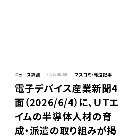
MENU
JP
EN
TOP
ニュース詳細
マスコミ・報道記事
2026/06/09
電子デバイス産業新聞4
お仕事をお探しの方へ
面（2026/6/4）に、ＵＴエ
お仕事をお探しの方へTOP
イムの半導体人材の育
はたらく人への想い
成・派遣の取り組みが掲
UTグループの歩み