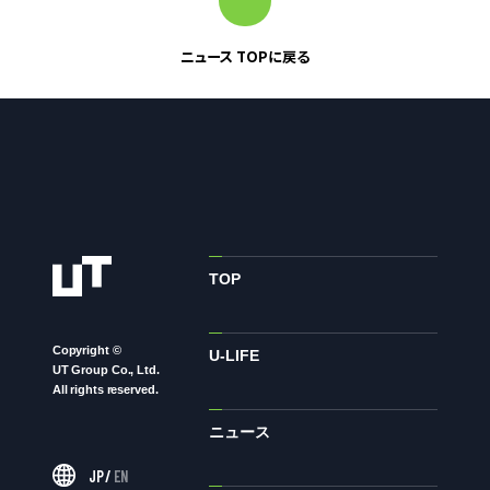
ニュース
ニュース TOPに戻る
サステナビリティ
サステナビリティTOP
トップメッセージ
サステナビリティ基本方針
TOP
UTグループが取り組む重点課題
ステークホルダー・エンゲージメント
Copyright ©
U-LIFE
サステナビリティ指標
UT Group Co., Ltd.
All rights reserved.
ニュース
株主・投資家の皆様へ
JP
/
EN