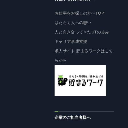
企業理念
長期経営ビジョン
お仕事をお探しの方へTOP
ブランドマーク
はたらく人への想い
トップメッセージ
人と向き合ってきたUTの歩み
会社概要
キャリア形成支援
沿革
求人サイト 貯まるワークはこち
資料ダウンロード
らから
グループ企業一覧
本社採用情報
サイトのご利用にあたって
顧客情報の取扱いについて
個人情報保護方針
個人情報の共同利用に関して
企業のご担当者様へ
ソーシャルメディアポリシー