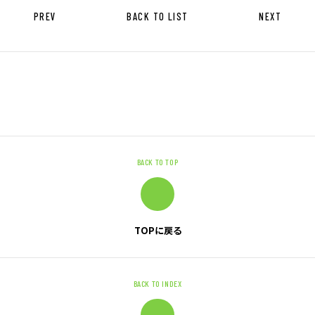
PREV
BACK TO LIST
NEXT
お問い合わせ
お問い合わせ・ご相談
人材派遣・請負に関して
WEB お問い合わせ
資料請求
BACK TO TOP
中途採用に関して
新卒採用に関して
投資家情報に関して
TOPに戻る
PR・ホームページに関して
BACK TO INDEX
U-LIFE