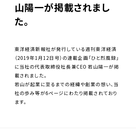
キャリア形成支援
山陽一が掲載されまし
求人サイト 貯まるワークはこちらか
た。
ら
東洋経済新報社が発行している週刊東洋経済
（2019年1月12日号）の連載企画「ひと烈風録」
に当社の代表取締役社長兼CEO 若山陽一が掲
載されました。
企業のご担当者様へ
若山が起業に至るまでの経緯や創業の想い、当
社の歩み等が6ページにわたり掲載されており
企業のご担当者様へTOP
ます。
サービス・ソリューション一覧
事例紹介
サービスに関するお問い合わせ