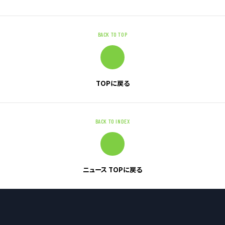
お問い合わせ
BACK TO TOP
お問い合わせ・ご相談
人材派遣・請負に関して
TOPに戻る
WEB お問い合わせ
資料請求
中途採用に関して
BACK TO INDEX
新卒採用に関して
投資家情報に関して
PR・ホームページに関して
ニュース TOPに戻る
U-LIFE