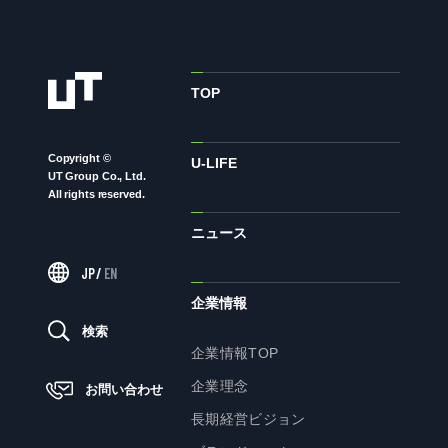
ニュース
TOP
サステナビリティ
Copyright ©
U-LIFE
サステナビリティTOP
UT Group Co., Ltd.
All rights reserved.
トップメッセージ
ニュース
サステナビリティ基本方針
UTグループが取り組む重点課題
JP
/
EN
ステークホルダー・エンゲージメント
企業情報
検索
サステナビリティ指標
企業情報TOP
企業理念
お問い合わせ
株主・投資家の皆様へ
長期経営ビジョン