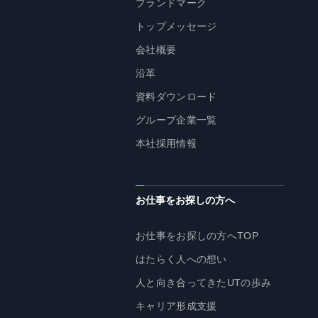
ブランドマーク
株主・投資家の皆様へ
トップメッセージ
経営方針
会社概要
IRライブラリ
沿革
株式情報
資料ダウンロード
業績・財務情報
グループ企業一覧
IRニュース
本社採用情報
IRカレンダー
免責事項
お仕事をお探しの方へ
電子公告
お仕事をお探しの方へTOP
はたらく人への想い
企業情報
人と向き合ってきたUTの歩み
企業情報TOP
キャリア形成支援