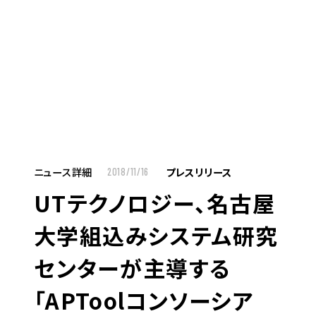
MENU
JP
EN
TOP
ニュース詳細
プレスリリース
2018/11/16
UTテクノロジー、名古屋
お仕事をお探しの方へ
大学組込みシステム研究
お仕事をお探しの方へTOP
センターが主導する
はたらく人への想い
「APToolコンソーシア
UTグループの歩み