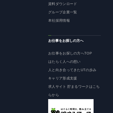
資料ダウンロード
株主・投資家の皆様へ
グループ企業一覧
経営方針
本社採用情報
IRライブラリ
株式情報
業績・財務情報
お仕事をお探しの方へ
IRニュース
お仕事をお探しの方へTOP
IRカレンダー
はたらく人への想い
免責事項
人と向き合ってきたUTの歩み
電子公告
キャリア形成支援
求人サイト 貯まるワークはこち
企業情報
らから
企業情報TOP