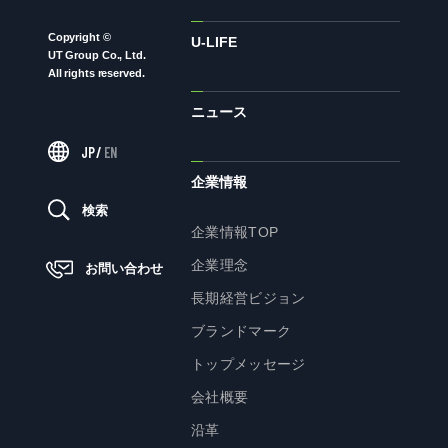
Copyright ©
ニュース
U-LIFE
UT Group Co., Ltd.
All rights reserved.
ニュース
サステナビリティ
JP
/
EN
サステナビリティTOP
企業情報
トップメッセージ
検索
企業情報TOP
サステナビリティ基本方針
企業理念
お問い合わせ
UTグループが取り組む重点課題
長期経営ビジョン
ステークホルダー・エンゲージメント
ブランドマーク
サステナビリティ指標
トップメッセージ
会社概要
株主・投資家の皆様へ
沿革