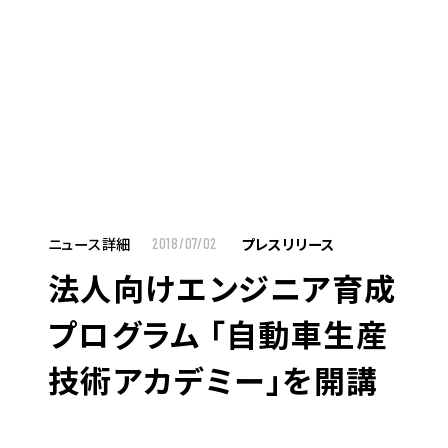
MENU
JP
EN
TOP
ニュース詳細
プレスリリース
2018/07/02
法人向けエンジニア育成
お仕事をお探しの方へ
プログラム 「自動車生産
お仕事をお探しの方へTOP
技術アカデミー」を開講
はたらく人への想い
UTグループの歩み