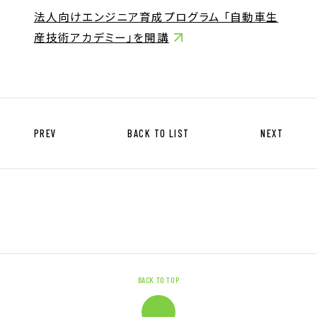
キャリア形成支援
法人向けエンジニア育成プログラム 「自動車生
求人サイト 貯まるワークはこちらか
産技術アカデミー」を開講
ら
PREV
BACK TO LIST
NEXT
企業のご担当者様へ
企業のご担当者様へTOP
サービス・ソリューション一覧
事例紹介
BACK TO TOP
サービスに関するお問い合わせ