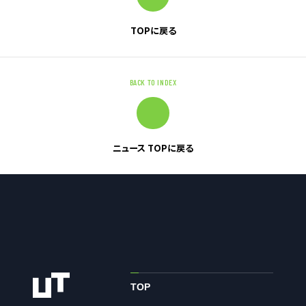
TOPに戻る
お問い合わせ
お問い合わせ・ご相談
BACK TO INDEX
人材派遣・請負に関して
WEB お問い合わせ
資料請求
ニュース TOPに戻る
中途採用に関して
新卒採用に関して
投資家情報に関して
PR・ホームページに関して
U-LIFE
TOP