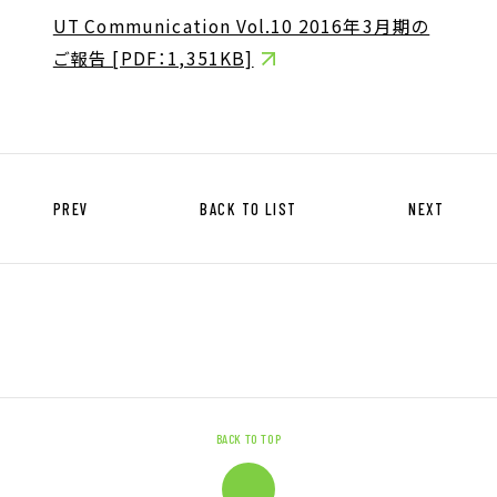
キャリア形成支援
UT Communication Vol.10 2016年3月期の
求人サイト 貯まるワークはこちらか
ご報告 [PDF：1,351KB]
ら
PREV
BACK TO LIST
NEXT
企業のご担当者様へ
企業のご担当者様へTOP
サービス・ソリューション一覧
事例紹介
BACK TO TOP
サービスに関するお問い合わせ