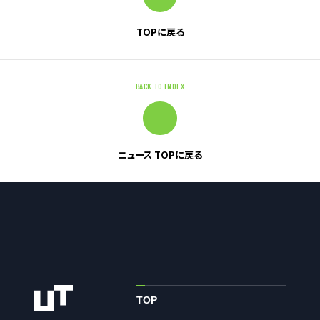
TOPに戻る
お問い合わせ
お問い合わせ・ご相談
BACK TO INDEX
人材派遣・請負に関して
WEB お問い合わせ
資料請求
ニュース TOPに戻る
中途採用に関して
新卒採用に関して
投資家情報に関して
PR・ホームページに関して
U-LIFE
TOP