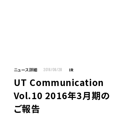
MENU
JP
EN
TOP
ニュース詳細
IR
2016/06/28
UT Communication
お仕事をお探しの方へ
Vol.10 2016年3月期の
お仕事をお探しの方へTOP
ご報告
はたらく人への想い
UTグループの歩み