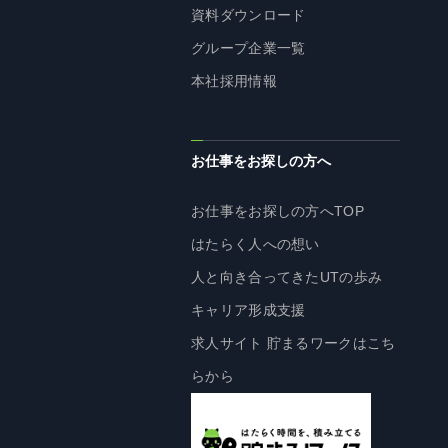
資料ダウンロード
株主・投資家の皆様へ
グループ企業一覧
経営方針
本社採用情報
IRライブラリ
株式情報
業績・財務情報
お仕事をお探しの方へ
IRニュース
お仕事をお探しの方へTOP
IRカレンダー
はたらく人への想い
免責事項
人と向き合ってきたUTの歩み
電子公告
キャリア形成支援
求人サイト 貯まるワークはこち
企業情報
らから
企業情報TOP