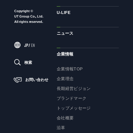
Copyright ©
ニュース
U-LIFE
UT Group Co., Ltd.
All rights reserved.
ニュース
サステナビリティ
JP
/
EN
サステナビリティTOP
企業情報
トップメッセージ
検索
企業情報TOP
サステナビリティ基本方針
企業理念
お問い合わせ
UTグループが取り組む重点課題
長期経営ビジョン
ステークホルダー・エンゲージメント
ブランドマーク
サステナビリティ指標
トップメッセージ
会社概要
株主・投資家の皆様へ
沿革