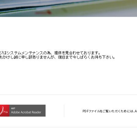
ジ
サステナビリティ基本方針
ィ指標
IRライブラリ
拶
決算関連資料
株主通信
株主総会関連資料
について
その他IR資料
適時開示情報
ガバナンス基本方針
PDFファイルをご覧いただくためには、Ado
IRカレンダー