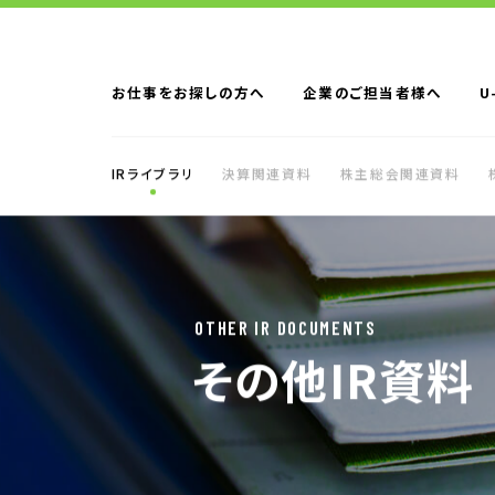
お仕事をお探しの方へ
企業のご担当者様へ
U
IRライブラリ
決算関連資料
株主総会関連資料
お仕事をお探しの方へTOP
はたらく人への
企業のご担当者様へTOP
サービス・ソリ
OTHER IR DOCUMENTS
人材派遣
その他IR資料
製造請負
BPO
人材紹介
構造改革支援