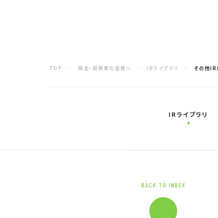
電子公告
企業情報TOP
企業理念
TOP
株主・投資家の皆様へ
IRライブラリ
その他I
トップメッセージ
会社概要
グループ企業一覧
本社採用情報
IRライブラリ
BACK TO INDEX