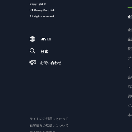
Copyright ©
UT Group Co., Ltd.
企
All rights reserved.
企
JP
/
EN
企
長
検索
ブ
お問い合わせ
ト
会
沿
資
グ
本
サイトのご利用にあたって
顧客情報の取扱いについて