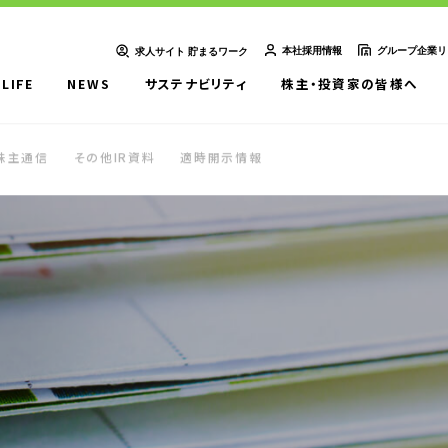
本社採用情報
グループ企業リ
求人サイト 貯まるワーク
-LIFE
NEWS
サステナビリティ
株主・投資家の皆様へ
ＵＴエイム株式会社
ＵＴエージェント株式会社
ＵＴスリーエム株式会社
株主通信
その他IR資料
適時開示情報
想い
UTグループの歩み
ＵＴ東芝株式会社
ＦＪＵＴプラス株式会社
ＵＴハイテス株式会社
ＵＴハートフル株式会社
ューション一覧
事例紹介
外部出向支援サービス
転籍型請負
正社員登用型派遣
業務委託先廃業対策