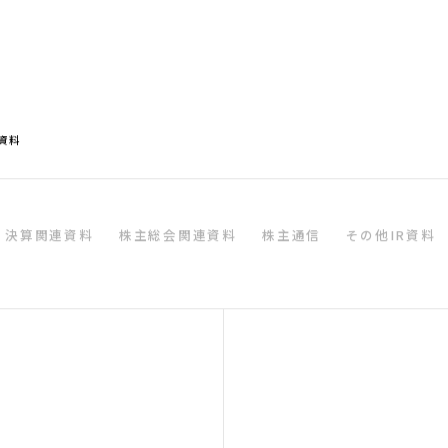
長期経営ビジョン
R資料
沿革
決算関連資料
株主総会関連資料
株主通信
その他IR資料