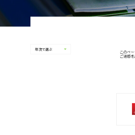
サステナビリティTOP
トップメッセー
ステークホルダー・エンゲージメント
サステナビリテ
株主・投資家の皆様へ
経営方針
年次で選ぶ
個人投資家の皆様へ
代表からのご挨
中期経営計画
事業等のリスク
対処すべき課題
IRポリシー
コーポレート・
株主還元方針
業績・財務情報
IRニュース