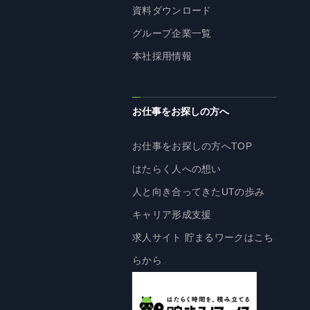
資料ダウンロード
株主・投資家の皆様へ
グループ企業一覧
経営方針
本社採用情報
IRライブラリ
株式情報
業績・財務情報
お仕事をお探しの方へ
IRニュース
お仕事をお探しの方へTOP
IRカレンダー
はたらく人への想い
免責事項
人と向き合ってきたUTの歩み
電子公告
キャリア形成支援
求人サイト 貯まるワークはこち
企業情報
らから
企業情報TOP