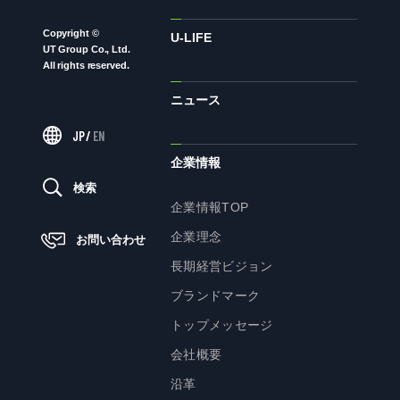
Copyright ©
ニュース
U-LIFE
UT Group Co., Ltd.
All rights reserved.
ニュース
サステナビリティ
JP
/
EN
サステナビリティTOP
企業情報
トップメッセージ
検索
企業情報TOP
サステナビリティ基本方針
企業理念
お問い合わせ
UTグループが取り組む重点課題
長期経営ビジョン
ステークホルダー・エンゲージメント
ブランドマーク
サステナビリティ指標
トップメッセージ
会社概要
株主・投資家の皆様へ
沿革