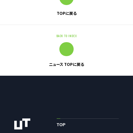
TOPに戻る
お問い合わせ
お問い合わせ・ご相談
BACK TO INDEX
人材派遣・請負に関して
WEB お問い合わせ
資料請求
ニュース TOPに戻る
中途採用に関して
新卒採用に関して
投資家情報に関して
PR・ホームページに関して
U-LIFE
TOP