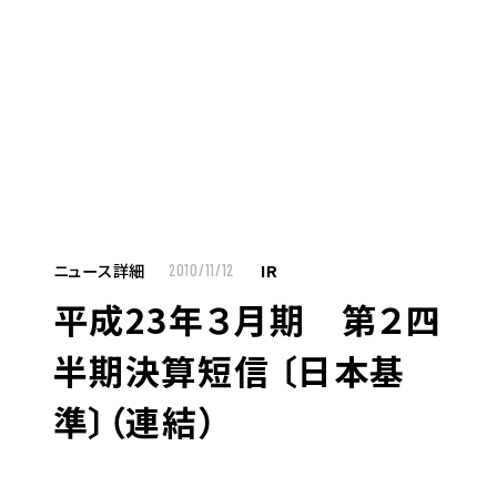
MENU
JP
EN
TOP
ニュース詳細
IR
2010/11/12
平成23年３月期 第２四
お仕事をお探しの方へ
半期決算短信 〔日本基
お仕事をお探しの方へTOP
準〕（連結）
はたらく人への想い
UTグループの歩み