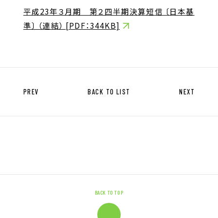
キャリア形成支援
平成23年３月期 第２四半期決算短信 〔日本基
求人サイト 貯まるワークはこちらか
準〕 （連結） [PDF：344KB]
ら
PREV
BACK TO LIST
NEXT
企業のご担当者様へ
企業のご担当者様へTOP
サービス・ソリューション一覧
事例紹介
BACK TO TOP
サービスに関するお問い合わせ