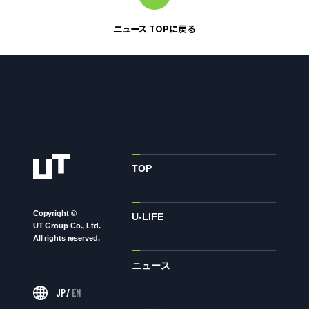
ニュース TOPに戻る
お問い合わせ
お問い合わせ・ご相談
人材派遣・請負に関して
WEB お問い合わせ
資料請求
中途採用に関して
TOP
新卒採用に関して
投資家情報に関して
Copyright ©
U-LIFE
UT Group Co., Ltd.
PR・ホームページに関して
All rights reserved.
ニュース
U-LIFE
JP
/
EN