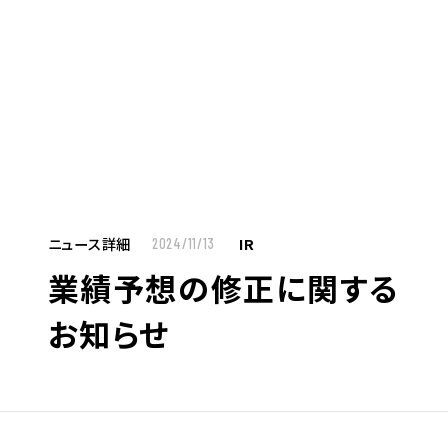
MENU
JP
EN
TOP
ニュース詳細
IR
2024/11/13
業績予想の修正に関する
お仕事をお探しの方へ
お知らせ
お仕事をお探しの方へTOP
はたらく人への想い
UTグループの歩み