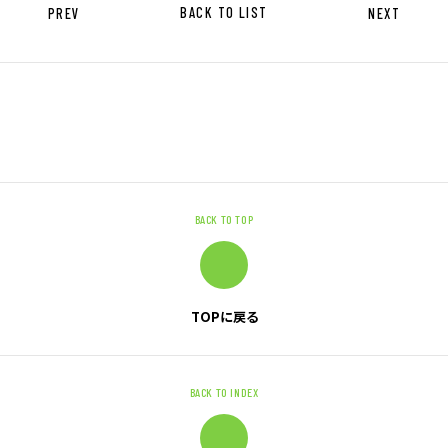
キャリア形成支援
PREV
BACK TO LIST
NEXT
求人サイト 貯まるワークはこちらか
ら
BACK TO TOP
企業のご担当者様へ
TOPに戻る
企業のご担当者様へTOP
サービス・ソリューション一覧
事例紹介
BACK TO INDEX
サービスに関するお問い合わせ