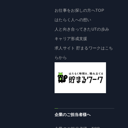
株主・投資家の皆様へ
お仕事をお探しの方へTOP
経営方針
はたらく人への想い
IRライブラリ
人と向き合ってきたUTの歩み
株式情報
キャリア形成支援
業績・財務情報
求人サイト 貯まるワークはこち
IRニュース
らから
IRカレンダー
免責事項
電子公告
企業情報
企業のご担当者様へ
企業情報TOP