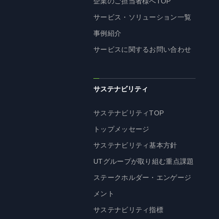
企業のご担当者様へTOP
企業理念
サービス・ソリューション一覧
長期経営ビジョン
事例紹介
ブランドマーク
サービスに関するお問い合わせ
トップメッセージ
会社概要
沿革
サステナビリティ
資料ダウンロード
サステナビリティTOP
グループ企業一覧
トップメッセージ
本社採用情報
サイトのご利用にあたって
サステナビリティ基本方針
顧客情報の取扱いについて
UTグループが取り組む重点課題
個人情報保護方針
ステークホルダー・エンゲージ
個人情報の共同利用に関して
メント
ソーシャルメディアポリシー
サステナビリティ指標