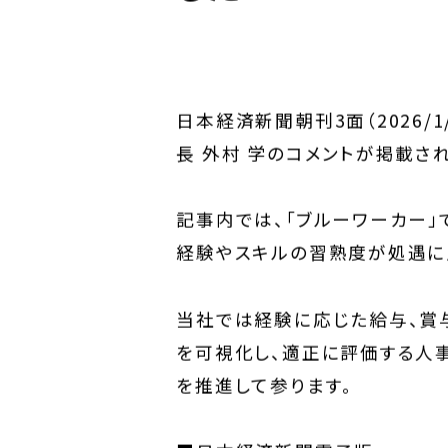
サステナビリティTOP
トップメッセー
ステークホルダー・エンゲージメント
サステナビリテ
日本経済新聞朝刊3面（2026/1
長 外村 学のコメントが掲載さ
株主・投資家の皆様へ
経営方針
個人投資家の皆様へ
代表からのご挨
記事内では、「ブルーワーカー
中期経営計画
事業等のリスク
経験やスキルの習熟度が処遇に
対処すべき課題
IRポリシー
当社では経験に応じた給与、賞
コーポレート・
株主還元方針
を可視化し、適正に評価する人
を推進して参ります。
業績・財務情報
IRニュース