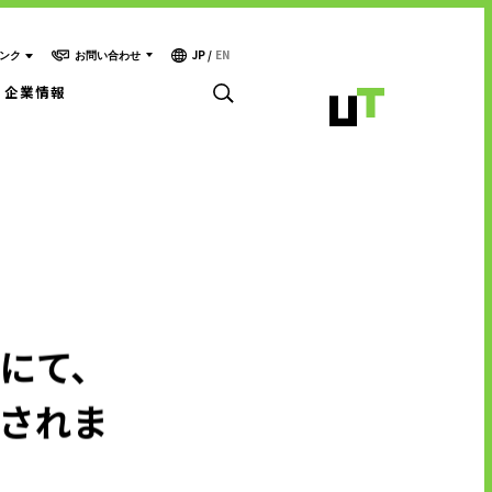
JP
/
EN
お問い合わせ
ンク
企業情報
お問い合わせ・ご相談
人材派遣・請負に関して
- WEB お問い合わせ
キャリア形成支援
- 資料請求
中途採用に関して
テクノロジー能力開発センター
新卒採用に関して
投資家情報に関して
サービスに関するお問い合わせ
PR・ホームページに関して
集にて、
載されま