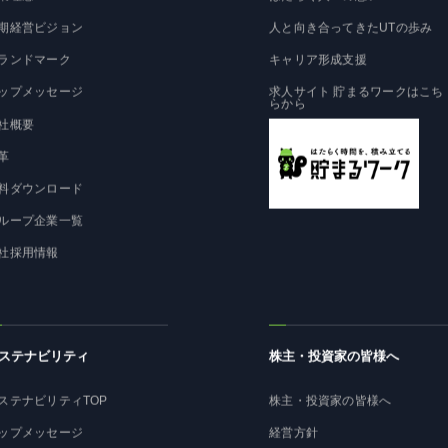
業理念
はたらく人への想い
期経営ビジョン
人と向き合ってきたUTの歩み
ランドマーク
キャリア形成支援
ップメッセージ
求人サイト 貯まるワークはこち
らから
社概要
革
料ダウンロード
ループ企業一覧
社採用情報
ステナビリティ
株主・投資家の皆様へ
ステナビリティTOP
株主・投資家の皆様へ
ップメッセージ
経営方針