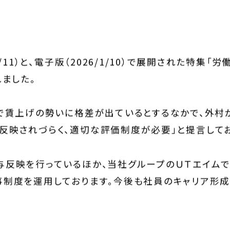
ジ
サステナビリティ基本方針
ィ指標
/11）と、電子版（2026/1/10）で展開された特集
れました。
IRライブラリ
拶
決算関連資料
」で賃上げの勢いに格差が出ているとするなかで、外村
株主通信
株主総会関連資料
反映されづらく、適切な評価制度が必要」と提言してお
について
その他IR資料
適時開示情報
与反映を行っているほか、当社グループのＵＴエイム
ガバナンス基本方針
事制度を運用しております。今後も社員のキャリア形
IRカレンダー