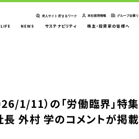
本社採用情報
グループ企業リ
求人サイト 貯まるワーク
-LIFE
NEWS
サステナビリティ
株主・投資家の皆様へ
ＵＴエイム株式会社
ＵＴエージェント株式会社
ＵＴスリーエム株式会社
想い
UTグループの歩み
ＵＴ東芝株式会社
ＦＪＵＴプラス株式会社
ＵＴハイテス株式会社
ＵＴハートフル株式会社
ューション一覧
事例紹介
外部出向支援サービス
26/1/11）の「労働臨界」特
転籍型請負
正社員登用型派遣
長 外村 学のコメントが掲
業務委託先廃業対策