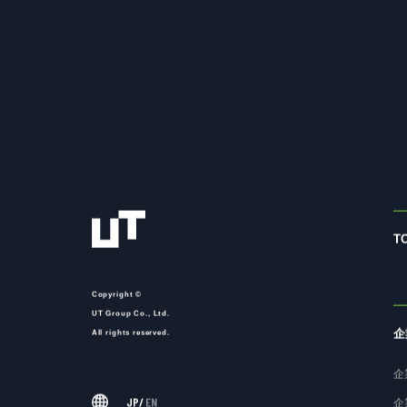
T
Copyright ©
UT Group Co., Ltd.
企
All rights reserved.
企