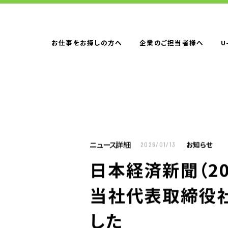
お仕事をお探しの方へ
企業のご担当者様へ
U
お仕事をお探しの方へTOP
はたらく人への
企業のご担当者様へTOP
サービス・ソリ
ニュース詳細
お知らせ
2026/01/13
人材派遣
日本経済新聞（20
製造請負
BPO
当社代表取締役社
人材紹介
構造改革支援
した