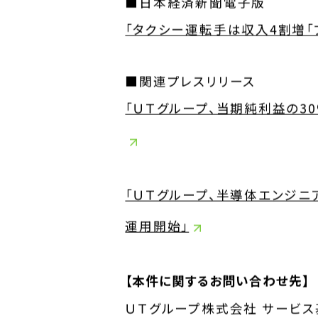
■日本経済新聞電子版
電子公告
「タクシー運転手は収入4割増「
企業情報TOP
企業理念
■関連プレスリリース
トップメッセージ
会社概要
「ＵＴグループ、当期純利益の
グループ企業一覧
本社採用情報
「ＵＴグループ、半導体エンジニ
運用開始」
【本件に関するお問い合わせ先】
ＵＴグループ株式会社 サービス