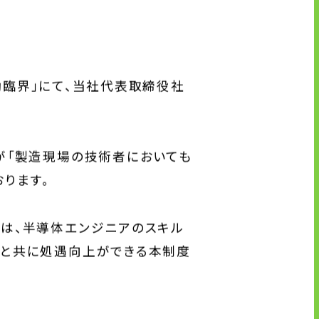
UTグループが取り組む重点課題
「労働臨界」にて、当社代表取締役社
株式情報
株式基本情報
が「製造現場の技術者においても
配当金・自己株式の取得
アナリストカバレッジ
ります。
株式関係手続き
では、半導体エンジニアのスキル
成と共に処遇向上ができる本制度
免責事項