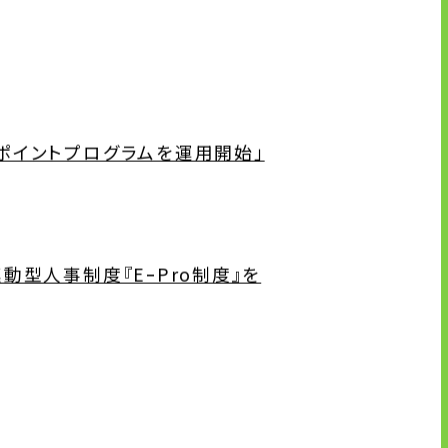
ブランドマーク
資料ダウンロード
ポイントプログラムを運用開始」
型人事制度『EｰPro制度』を