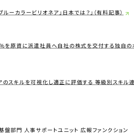
ブルーカラービリオネア」日本では？」（有料記事）
長期経営ビジョン
沿革
30%を原資に派遣社員へ自社の株式を交付する独自の
アのスキルを可視化し適正に評価する 等級別スキル連動
基盤部門 人事サポートユニット 広報ファンクション