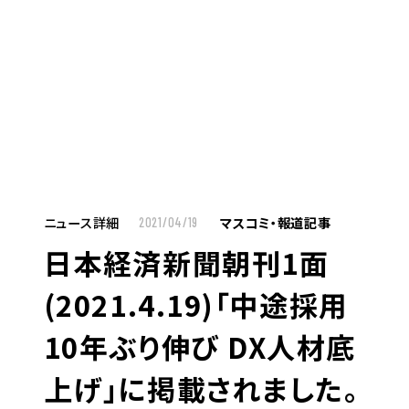
MENU
JP
EN
TOP
ニュース詳細
マスコミ・報道記事
2021/04/19
日本経済新聞朝刊1面
お仕事をお探しの方へ
(2021.4.19)「中途採用
お仕事をお探しの方へTOP
10年ぶり伸び DX人材底
はたらく人への想い
上げ」に掲載されました。
UTグループの歩み