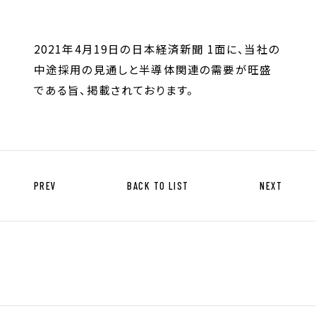
キャリア形成支援
求人サイト 貯まるワークはこちらか
2021年4月19日の日本経済新聞 1面に、当社の
ら
中途採用の見通しと半導体関連の需要が旺盛
である旨、掲載されております。
企業のご担当者様へ
PREV
BACK TO LIST
NEXT
企業のご担当者様へTOP
サービス・ソリューション一覧
事例紹介
サービスに関するお問い合わせ