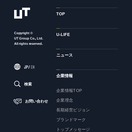
ニュース
TOP
Copyright ©
サステナビリティ
U-LIFE
UT Group Co., Ltd.
All rights reserved.
サステナビリティTOP
ニュース
トップメッセージ
JP
/
EN
サステナビリティ基本方針
企業情報
UTグループが取り組む重点課題
検索
ステークホルダー・エンゲージメント
企業情報TOP
サステナビリティ指標
企業理念
お問い合わせ
長期経営ビジョン
ブランドマーク
株主・投資家の皆様へ
トップメッセージ