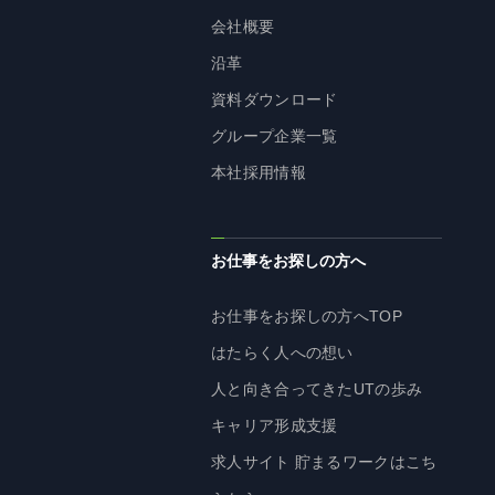
株主・投資家の皆様へ
会社概要
経営方針
沿革
IRライブラリ
資料ダウンロード
株式情報
グループ企業一覧
業績・財務情報
本社採用情報
IRニュース
IRカレンダー
お仕事をお探しの方へ
免責事項
お仕事をお探しの方へTOP
電子公告
はたらく人への想い
人と向き合ってきたUTの歩み
企業情報
キャリア形成支援
求人サイト 貯まるワークはこち
企業情報TOP