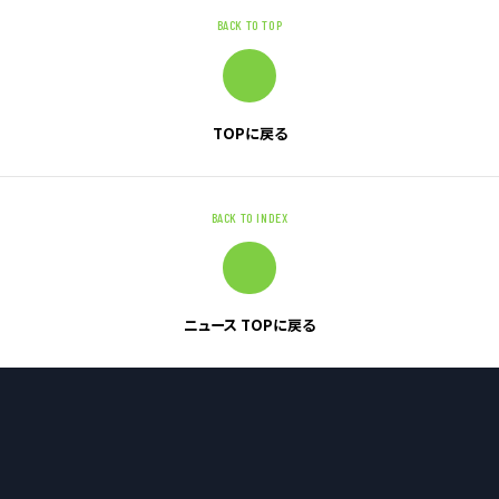
BACK TO TOP
お問い合わせ
お問い合わせ・ご相談
TOPに戻る
人材派遣・請負に関して
WEB お問い合わせ
BACK TO INDEX
資料請求
中途採用に関して
新卒採用に関して
ニュース TOPに戻る
投資家情報に関して
PR・ホームページに関して
U-LIFE