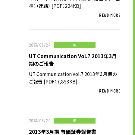
企業理念
準〕（連結） [PDF：224KB]
長期経営ビジョン
READ MORE
ブランドマーク
トップメッセージ
会社概要
IR
2013/06/24
沿革
UT Communication Vol.7 2013年3月
資料ダウンロード
期のご報告
グループ企業一覧
UT Communication Vol.7 2013年3月期の
ご報告 [PDF：7,853KB]
本社採用情報
サイトのご利用にあたって
READ MORE
顧客情報の取扱いについて
個人情報保護方針
個人情報の共同利用に関して
IR
2013/06/24
ソーシャルメディアポリシー
2013年3月期 有価証券報告書