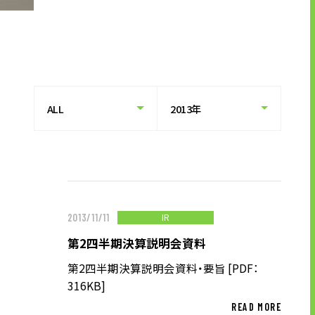
キャリア形成支援
求人サイト 貯まるワークはこちらか
ら
企業のご担当者様へ
IR
2013/11/11
企業のご担当者様へTOP
第2四半期決算説明会資料
サービス・ソリューション一覧
第2四半期決算説明会資料・要旨 [PDF：
事例紹介
316KB]
サービスに関するお問い合わせ
READ MORE