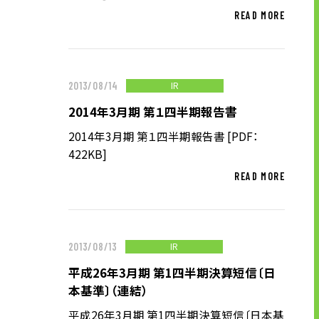
READ MORE
株主・投資家の皆様へ
経営方針
IRライブラリ
IR
2013/08/14
株式情報
2014年3月期 第１四半期報告書
業績・財務情報
IRニュース
2014年3月期 第１四半期報告書 [PDF：
422KB]
IRカレンダー
READ MORE
免責事項
電子公告
IR
2013/08/13
企業情報
平成26年3月期 第1四半期決算短信〔日
本基準〕（連結）
企業情報TOP
平成26年3月期 第1四半期決算短信〔日本基