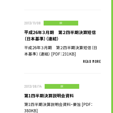
ニュース
IR
2013/11/08
サステナビリティ
平成26年３月期 第２四半期決算短信
〔日本基準〕（連結）
サステナビリティTOP
平成26年３月期 第２四半期決算短信〔日
トップメッセージ
本基準〕（連結） [PDF：231KB]
サステナビリティ基本方針
READ MORE
UTグループが取り組む重点課題
ステークホルダー・エンゲージメント
サステナビリティ指標
IR
2013/08/14
第1四半期決算説明会資料
第1四半期決算説明会資料・要旨 [PDF：
株主・投資家の皆様へ
380KB]