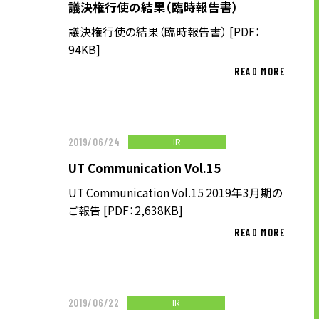
企業理念
議決権行使の結果（臨時報告書）
長期経営ビジョン
議決権行使の結果（臨時報告書） [PDF：
94KB]
ブランドマーク
READ MORE
トップメッセージ
会社概要
沿革
IR
2019/06/24
資料ダウンロード
UT Communication Vol.15
グループ企業一覧
UT Communication Vol.15 2019年3月期の
本社採用情報
ご報告 [PDF：2,638KB]
サイトのご利用にあたって
顧客情報の取扱いについて
READ MORE
個人情報保護方針
個人情報の共同利用に関して
ソーシャルメディアポリシー
IR
2019/06/22