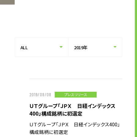
キャリア形成支援
求人サイト 貯まるワークはこちらか
ら
企業のご担当者様へ
プレスリリース
2019/08/08
企業のご担当者様へTOP
ＵＴグループ「ＪＰＸ 日経インデックス
サービス・ソリューション一覧
400」構成銘柄に初選定
事例紹介
ＵＴグループ「ＪＰＸ 日経インデックス400」
サービスに関するお問い合わせ
構成銘柄に初選定