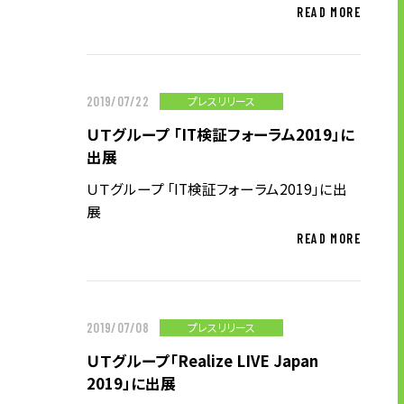
READ MORE
お問い合わせ
お問い合わせ・ご相談
プレスリリース
2019/07/22
人材派遣・請負に関して
ＵＴグループ 「IT検証フォーラム2019」に
WEB お問い合わせ
出展
資料請求
ＵＴグループ 「IT検証フォーラム2019」に出
展
中途採用に関して
READ MORE
新卒採用に関して
投資家情報に関して
PR・ホームページに関して
プレスリリース
2019/07/08
ＵＴグループ「Realize LIVE Japan
U-LIFE
2019」に出展