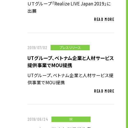
ＵＴグループ「Realize LIVE Japan 2019」に
出展
ニュース
READ MORE
サステナビリティ
プレスリリース
2019/07/02
サステナビリティTOP
UTグループ、ベトナム企業と人材サービス
トップメッセージ
提供事業でMOU提携
サステナビリティ基本方針
UTグループ、ベトナム企業と人材サービス提
UTグループが取り組む重点課題
供事業でMOU提携
ステークホルダー・エンゲージメント
READ MORE
サステナビリティ指標
株主・投資家の皆様へ
IR
2019/06/24