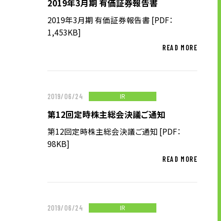
2019年3月期 有価証券報告書
株主・投資家の皆様へ
2019年3月期 有価証券報告書 [PDF：
経営方針
1,453KB]
IRライブラリ
READ MORE
株式情報
業績・財務情報
IRニュース
IR
2019/06/24
IRカレンダー
第12回定時株主総会決議ご通知
免責事項
第12回定時株主総会決議ご通知 [PDF：
電子公告
98KB]
READ MORE
企業情報
IR
企業情報TOP
2019/06/24