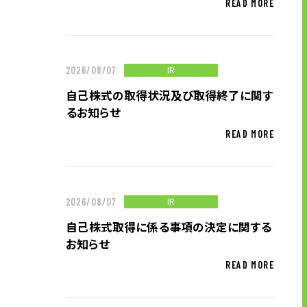
READ MORE
お問い合わせ
IR
お問い合わせ・ご相談
2026/08/07
人材派遣・請負に関して
自己株式の取得状況及び取得終了に関す
るお知らせ
WEB お問い合わせ
READ MORE
資料請求
中途採用に関して
新卒採用に関して
IR
2026/08/07
投資家情報に関して
自己株式取得に係る事項の決定に関する
PR・ホームページに関して
お知らせ
READ MORE
U-LIFE