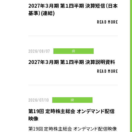
2027年３月期 第１四半期 決算短信〔日本
株主・投資家の皆様へ
基準〕(連結)
経営方針
READ MORE
IRライブラリ
株式情報
業績・財務情報
IR
2026/08/07
IRニュース
2027年３月期 第１四半期 決算説明資料
IRカレンダー
READ MORE
免責事項
電子公告
IR
2026/07/10
企業情報
第19回 定時株主総会 オンデマンド配信
映像
企業情報TOP
第19回 定時株主総会 オンデマンド配信映像