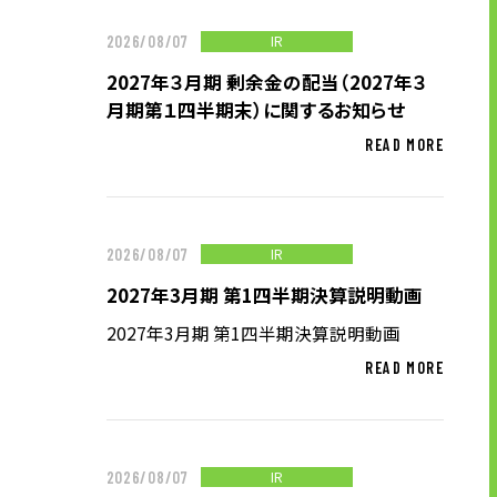
IR
2026/08/07
ニュース
2027年３月期 剰余金の配当（2027年３
月期第１四半期末）に関するお知らせ
サステナビリティ
READ MORE
サステナビリティTOP
トップメッセージ
IR
2026/08/07
サステナビリティ基本方針
2027年3月期 第1四半期決算説明動画
UTグループが取り組む重点課題
2027年3月期 第1四半期決算説明動画
ステークホルダー・エンゲージメント
READ MORE
サステナビリティ指標
株主・投資家の皆様へ
IR
2026/08/07