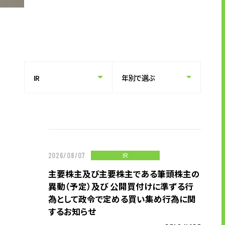
キャリア形成支援
求人サイト 貯まるワークはこちらか
ら
企業のご担当者様へ
IR
2026/08/07
企業のご担当者様へTOP
主要株主及び主要株主である筆頭株主の
サービス・ソリューション一覧
異動（予定）及び 公開買付けに準ずる行
事例紹介
為として政令で定める買い集め行為に関
サービスに関するお問い合わせ
するお知らせ