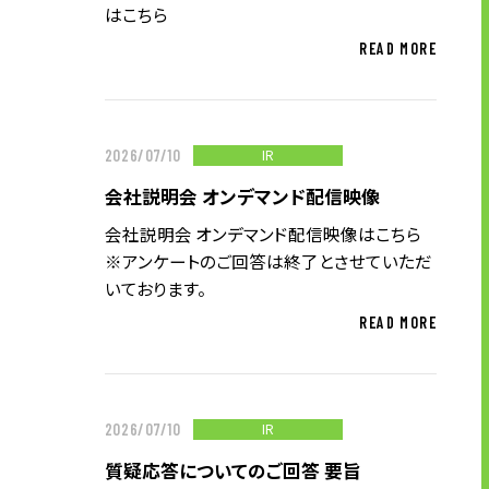
企業理念
はこちら
長期経営ビジョン
READ MORE
ブランドマーク
トップメッセージ
会社概要
IR
2026/07/10
沿革
会社説明会 オンデマンド配信映像
資料ダウンロード
会社説明会 オンデマンド配信映像はこちら
※アンケートのご回答は終了とさせていただ
グループ企業一覧
いております。
本社採用情報
READ MORE
サイトのご利用にあたって
顧客情報の取扱いについて
個人情報保護方針
個人情報の共同利用に関して
IR
2026/07/10
ソーシャルメディアポリシー
質疑応答についてのご回答 要旨