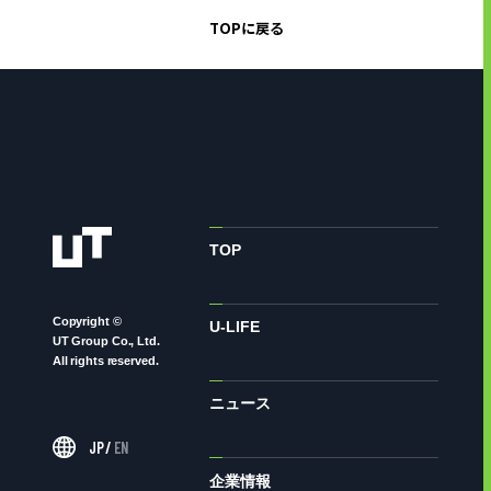
TOPに戻る
TOP
Copyright ©
U-LIFE
UT Group Co., Ltd.
All rights reserved.
ニュース
JP
/
EN
企業情報