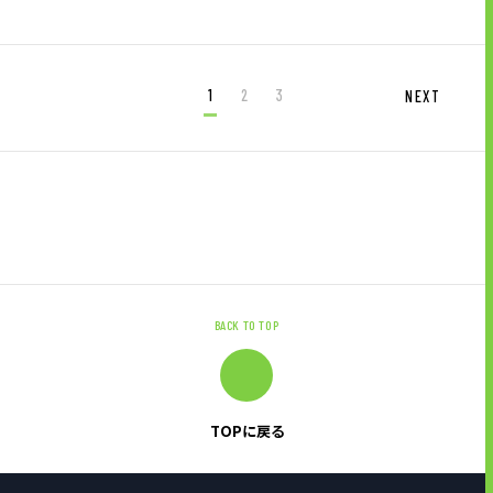
1
2
3
NEXT
BACK TO TOP
TOPに戻る