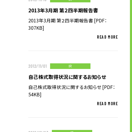
企業理念
2013年3月期 第２四半期報告書
長期経営ビジョン
2013年3月期 第２四半期報告書 [PDF：
ブランドマーク
307KB]
トップメッセージ
READ MORE
会社概要
沿革
資料ダウンロード
IR
2012/11/01
グループ企業一覧
自己株式取得状況に関するお知らせ
本社採用情報
自己株式取得状況に関するお知らせ [PDF：
サイトのご利用にあたって
54KB]
顧客情報の取扱いについて
READ MORE
個人情報保護方針
個人情報の共同利用に関して
ソーシャルメディアポリシー