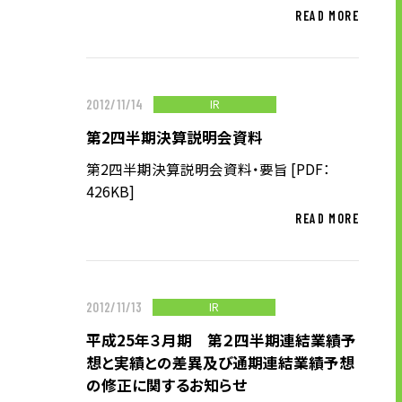
READ MORE
ニュース
IR
2012/11/14
サステナビリティ
第2四半期決算説明会資料
サステナビリティTOP
第2四半期決算説明会資料・要旨 [PDF：
トップメッセージ
426KB]
サステナビリティ基本方針
READ MORE
UTグループが取り組む重点課題
ステークホルダー・エンゲージメント
サステナビリティ指標
IR
2012/11/13
平成25年３月期 第２四半期連結業績予
想と実績との差異及び通期連結業績予想
株主・投資家の皆様へ
の修正に関するお知らせ