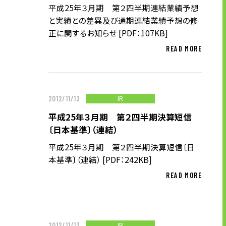
平成25年３月期 第２四半期連結業績予想
株主・投資家の皆様へ
と実績との差異及び通期連結業績予想の修
経営方針
正に関するお知らせ [PDF：107KB]
IRライブラリ
READ MORE
株式情報
業績・財務情報
IRニュース
IR
2012/11/13
IRカレンダー
平成25年３月期 第２四半期決算短信
〔日本基準〕（連結）
免責事項
電子公告
平成25年３月期 第２四半期決算短信〔日
本基準〕（連結） [PDF：242KB]
READ MORE
企業情報
企業情報TOP
IR
2012/11/13