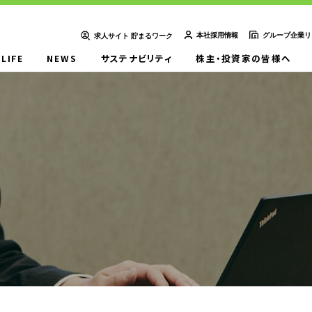
本社採用情報
グループ企業リ
求人サイト 貯まるワーク
-LIFE
NEWS
サステナビリティ
株主・投資家の皆様へ
ＵＴエイム株式会社
ＵＴエージェント株式会社
ＵＴスリーエム株式会社
想い
UTグループの歩み
ＵＴ東芝株式会社
ＦＪＵＴプラス株式会社
ＵＴハイテス株式会社
ＵＴハートフル株式会社
ューション一覧
事例紹介
外部出向支援サービス
転籍型請負
正社員登用型派遣
業務委託先廃業対策