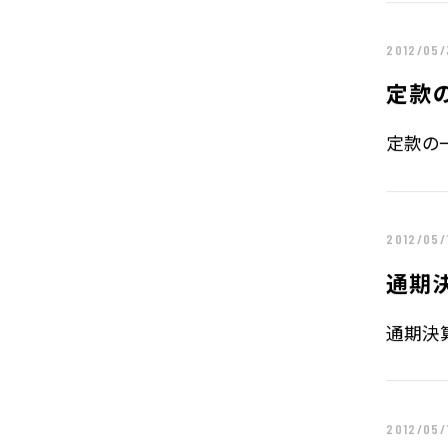
電子公告
2012/05/
企業情報TOP
企業理念
定款
定款の一
トップメッセージ
会社概要
グループ企業一覧
本社採用情報
2012/05/
通期
通期決算
2012/05/