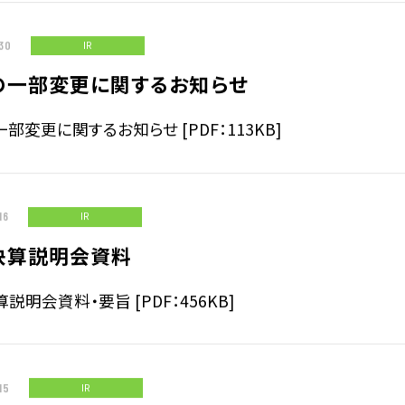
30
IR
長期経営ビジョン
の一部変更に関するお知らせ
部変更に関するお知らせ [PDF：113KB]
沿革
16
IR
決算説明会資料
説明会資料・要旨 [PDF：456KB]
15
IR