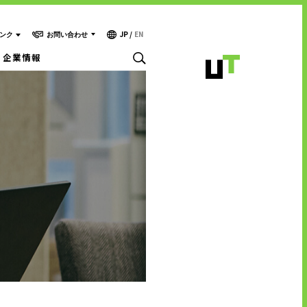
JP
/
EN
お問い合わせ
ンク
企業情報
お問い合わせ・ご相談
人材派遣・請負に関して
- WEB お問い合わせ
キャリア形成支援
- 資料請求
中途採用に関して
テクノロジー能力開発センター
新卒採用に関して
投資家情報に関して
サービスに関するお問い合わせ
PR・ホームページに関して