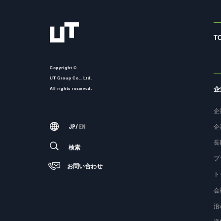
T
Copyright ©
UT Group Co., Ltd.
企
All rights reserved.
企
JP
/
EN
企
長
検索
ブ
お問い合わせ
ト
会
沿