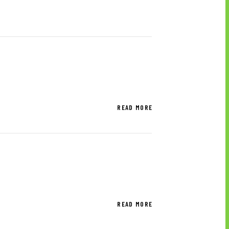
UTグループが取り組む重点課題
株式情報
株式基本情報
READ MORE
配当金・自己株式の取得
アナリストカバレッジ
株式関係手続き
免責事項
READ MORE