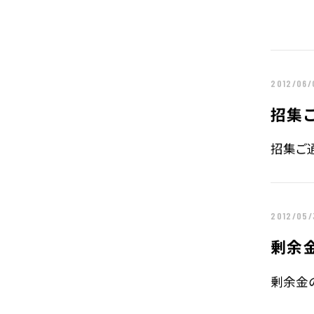
サステナビリティTOP
トップメッセー
ステークホルダー・エンゲージメント
サステナビリテ
2012/06/
株主・投資家の皆様へ
経営方針
招集
個人投資家の皆様へ
代表からのご挨
招集ご通知
中期経営計画
事業等のリスク
対処すべき課題
IRポリシー
2012/05/
コーポレート・
株主還元方針
剰余
剰余金の
業績・財務情報
IRニュース