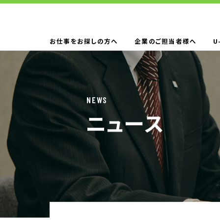
お仕事をお探しの方へ
企業のご担当者様へ
U
お仕事をお探しの方へTOP
はたらく人への
NEWS
ニュース
企業のご担当者様へTOP
サービス・ソリ
人材派遣
製造請負
BPO
人材紹介
構造改革支援