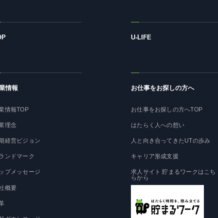
OP
U-LIFE
業情報
お仕事をお探しの方へ
業情報TOP
お仕事をお探しの方へTOP
業理念
はたらく人への想い
期経営ビジョン
人と向き合ってきたUTの歩み
ランドマーク
キャリア形成支援
ップメッセージ
求人サイト 貯まるワークはこち
らから
社概要
革