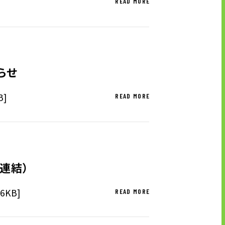
READ MORE
らせ
]
READ MORE
連結）
KB]
READ MORE