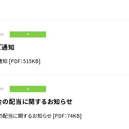
ジ
サステナビリティ基本方針
ィ指標
08
IR
IRライブラリ
ご通知
拶
決算関連資料
 [PDF：515KB]
株主通信
株主総会関連資料
について
その他IR資料
適時開示情報
30
IR
ガバナンス基本方針
金の配当に関するお知らせ
配当に関するお知らせ [PDF：74KB]
IRカレンダー