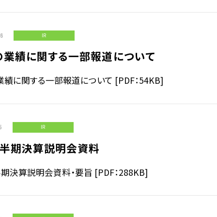
06
IR
長期経営ビジョン
の業績に関する一部報道について
沿革
績に関する一部報道について [PDF：54KB]
5
IR
四半期決算説明会資料
期決算説明会資料・要旨 [PDF：288KB]