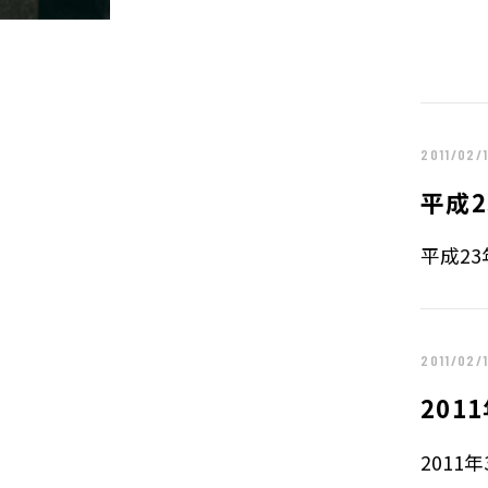
サステナビリティTOP
トップメッセー
ステークホルダー・エンゲージメント
サステナビリテ
2011/02/
株主・投資家の皆様へ
経営方針
平成2
個人投資家の皆様へ
代表からのご挨
平成23
中期経営計画
事業等のリスク
対処すべき課題
IRポリシー
コーポレート・
2011/02/
株主還元方針
201
業績・財務情報
IRニュース
2011