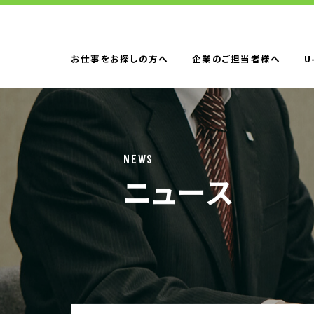
お仕事をお探しの方へ
企業のご担当者様へ
U
お仕事をお探しの方へTOP
はたらく人への
NEWS
ニュース
企業のご担当者様へTOP
サービス・ソリ
人材派遣
製造請負
BPO
人材紹介
構造改革支援