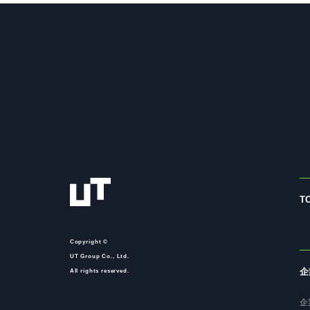
T
Copyright ©
UT Group Co., Ltd.
企
All rights reserved.
企