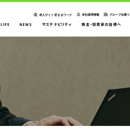
本社採用情報
グループ企業リ
求人サイト 貯まるワーク
-LIFE
NEWS
サステナビリティ
株主・投資家の皆様へ
ＵＴエイム株式会社
ＵＴエージェント株式会社
ＵＴスリーエム株式会社
想い
UTグループの歩み
ＵＴ東芝株式会社
ＦＪＵＴプラス株式会社
ＵＴハイテス株式会社
ＵＴハートフル株式会社
ューション一覧
事例紹介
外部出向支援サービス
転籍型請負
正社員登用型派遣
業務委託先廃業対策