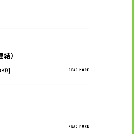
UTグループが取り組む重点課題
株式情報
連結）
株式基本情報
KB]
配当金・自己株式の取得
READ MORE
アナリストカバレッジ
株式関係手続き
免責事項
READ MORE