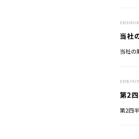
電子公告
2011/01/
企業情報TOP
企業理念
当社
トップメッセージ
会社概要
当社の業
グループ企業一覧
本社採用情報
2010/11/1
第2
第2四半