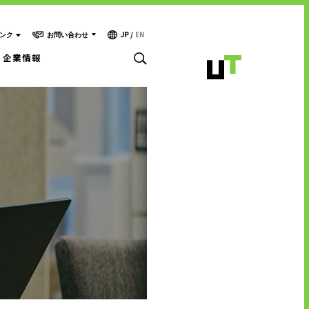
JP
/
EN
お問い合わせ
ンク
企業情報
お問い合わせ・ご相談
人材派遣・請負に関して
- WEB お問い合わせ
キャリア形成支援
- 資料請求
中途採用に関して
テクノロジー能力開発センター
新卒採用に関して
投資家情報に関して
サービスに関するお問い合わせ
PR・ホームページに関して