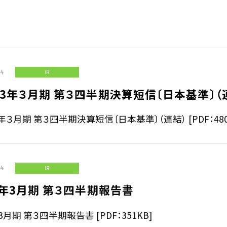
ジ
サステナビリティ基本方針
ィ指標
14
IR
IRライブラリ
3年３月期 第３四半期決算短信〔日本基準〕（
拶
決算関連資料
年３月期 第３四半期決算短信〔日本基準〕（連結） [PDF：480
株主通信
株主総会関連資料
について
その他IR資料
適時開示情報
ガバナンス基本方針
14
IR
1年3月期 第３四半期報告書
IRカレンダー
年3月期 第３四半期報告書 [PDF：351KB]