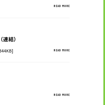
READ MORE
（連結）
44KB]
READ MORE
READ MORE