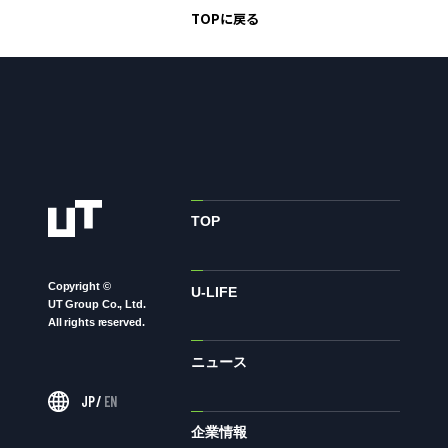
TOPに戻る
お問い合わせ
お問い合わせ・ご相談
人材派遣・請負に関して
WEB お問い合わせ
資料請求
TOP
中途採用に関して
新卒採用に関して
Copyright ©
U-LIFE
投資家情報に関して
UT Group Co., Ltd.
All rights reserved.
PR・ホームページに関して
ニュース
JP
/
EN
U-LIFE
企業情報