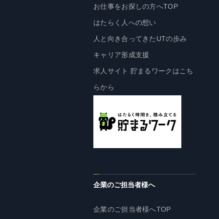
お仕事をお探しの方へTOP
株主・投資家の皆様へ
はたらく人への想い
経営方針
人と向き合ってきたUTの歩み
IRライブラリ
キャリア形成支援
株式情報
求人サイト 貯まるワークはこち
業績・財務情報
らから
IRニュース
IRカレンダー
免責事項
電子公告
企業情報
企業のご担当者様へ
企業情報TOP
企業のご担当者様へTOP