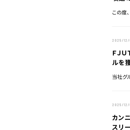
電子公告
この度
企業情報TOP
企業理念
2025/12
トップメッセージ
会社概要
ＦＪＵ
ルを
グループ企業一覧
本社採用情報
当社グ
2025/12/
カン
スリ