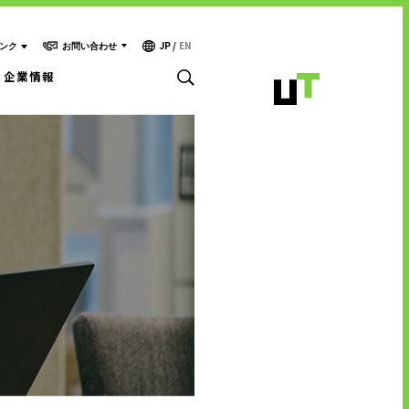
JP
/
EN
お問い合わせ
ンク
企業情報
お問い合わせ・ご相談
人材派遣・請負に関して
- WEB お問い合わせ
キャリア形成支援
- 資料請求
中途採用に関して
テクノロジー能力開発センター
新卒採用に関して
投資家情報に関して
サービスに関するお問い合わせ
PR・ホームページに関して