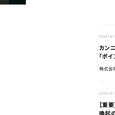
サステナビリティTOP
トップメッセー
ステークホルダー・エンゲージメント
サステナビリテ
2025/12/
株主・投資家の皆様へ
経営方針
カン
個人投資家の皆様へ
代表からのご挨
「ポ
中期経営計画
事業等のリスク
株式会社
対処すべき課題
IRポリシー
コーポレート・
株主還元方針
2025/12/
【重要
業績・財務情報
IRニュース
喚起