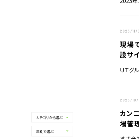
2025
2025/11/
現場で
設サ
ＵＴグ
2025/10/
カン
カテゴリから選ぶ
ALL
場管
マスコミ・報道記事
年別で選ぶ
ALL
プレスリリース
株式会社