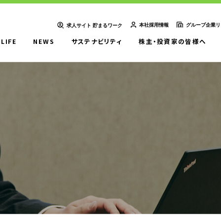
本社採用情報
グループ企業リ
求人サイト 貯まるワーク
-LIFE
NEWS
サステナビリティ
株主・投資家の皆様へ
ＵＴエイム株式会社
ＵＴエージェント株式会社
ＵＴスリーエム株式会社
想い
UTグループの歩み
ＵＴ東芝株式会社
ＦＪＵＴプラス株式会社
ＵＴハイテス株式会社
ＵＴハートフル株式会社
ューション一覧
事例紹介
外部出向支援サービス
転籍型請負
正社員登用型派遣
業務委託先廃業対策