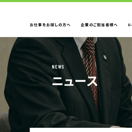
お仕事をお探しの方へ
企業のご担当者様へ
U
お仕事をお探しの方へTOP
はたらく人への
NEWS
ニュース
企業のご担当者様へTOP
サービス・ソリ
人材派遣
製造請負
BPO
人材紹介
構造改革支援