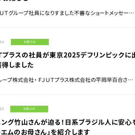
、ＵＴグループ社員になりすました不審なショートメッセー…
長期経営ビジョン
/04
お知らせ
沿革
Ｔプラスの社員が東京2025デフリンピックに
獲得しました
ループ株式会社・ ＦＪＵＴプラス株式会社の平岡早百合さ…
03
お知らせ
ニング竹山さんが迫る！日系ブラジル人に安心
ーエムのお母さん」を紹介します