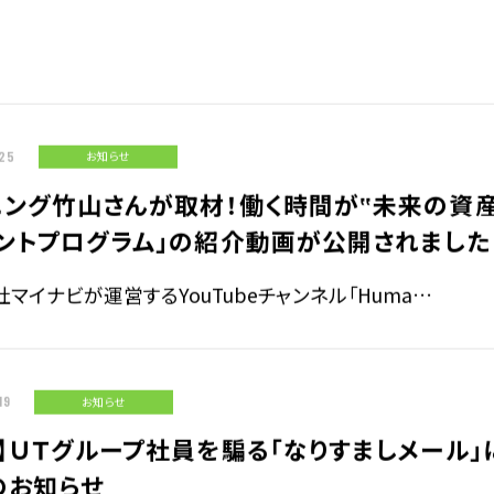
ジ
サステナビリティ基本方針
ィ指標
25
お知らせ
IRライブラリ
ニング竹山さんが取材！働く時間が‟未来の資
拶
決算関連資料
イントプログラム」の紹介動画が公開されました
株主通信
株主総会関連資料
マイナビが運営するYouTubeチャンネル「Huma…
について
その他IR資料
適時開示情報
ガバナンス基本方針
19
お知らせ
】ＵＴグループ社員を騙る「なりすましメール
IRカレンダー
のお知らせ