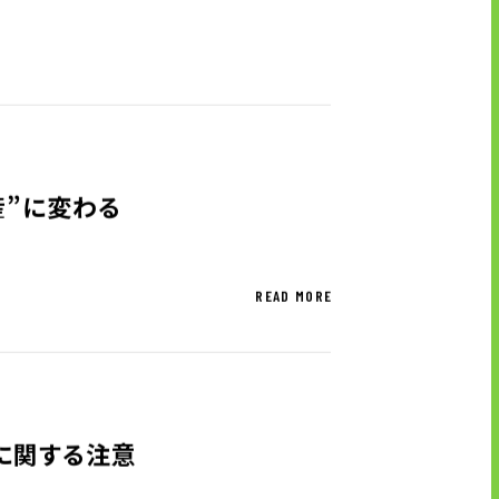
UTグループが取り組む重点課題
株式情報
産”に変わる
株式基本情報
配当金・自己株式の取得
アナリストカバレッジ
READ MORE
株式関係手続き
」に関する注意
免責事項